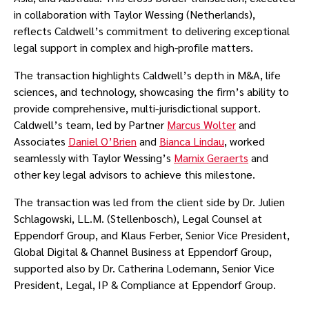
in collaboration with Taylor Wessing (Netherlands),
reflects Caldwell’s commitment to delivering exceptional
legal support in complex and high-profile matters.
The transaction highlights Caldwell’s depth in M&A, life
sciences, and technology, showcasing the firm’s ability to
provide comprehensive, multi-jurisdictional support.
Caldwell’s team, led by Partner
Marcus Wolter
and
Associates
Daniel O’Brien
and
Bianca Lindau
, worked
seamlessly with Taylor Wessing’s
Marnix Geraerts
and
other key legal advisors to achieve this milestone.
The transaction was led from the client side by Dr. Julien
Schlagowski, LL.M. (Stellenbosch), Legal Counsel at
Eppendorf Group, and Klaus Ferber, Senior Vice President,
Global Digital & Channel Business at Eppendorf Group,
supported also by Dr. Catherina Lodemann, Senior Vice
President, Legal, IP & Compliance at Eppendorf Group.